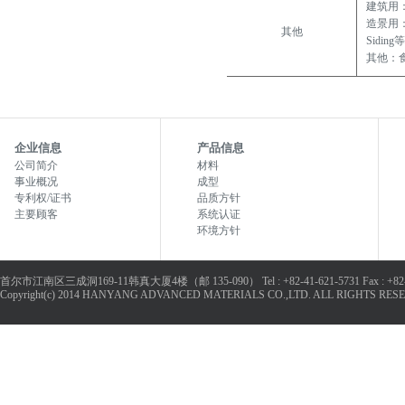
建筑用：
造景用：
其他
Siding等
其他：
企业信息
产品信息
公司简介
材料
事业概况
成型
专利权/证书
品质方针
主要顾客
系统认证
环境方针
首尔市江南区三成洞169-11韩真大厦4楼（邮 135-090） Tel : +82-41-621-5731 Fax : +82-4
Copyright(c) 2014 HANYANG ADVANCED MATERIALS CO.,LTD. ALL RIGHTS RESER