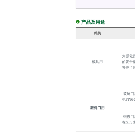
产品及用途
种类
为强化
模具用
的复合
补充了
-装饰门
把PP
塑料门用
-镶嵌门
在NP